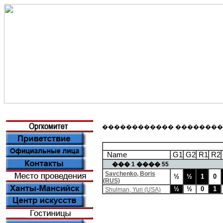
������������ ���������� - Sh
Name
G1
G2
R1
R2
��� 1 ���� 55
Savchenko, Boris
½
½
1
0
(RUS)
½
½
0
1
Shulman, Yuri (USA)